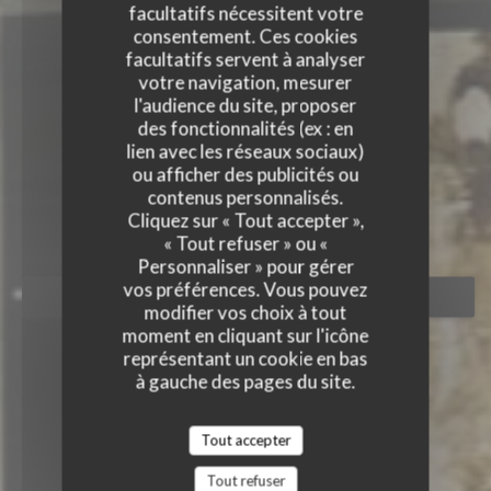
facultatifs nécessitent votre
consentement. Ces cookies
facultatifs servent à analyser
votre navigation, mesurer
l'audience du site, proposer
des fonctionnalités (ex : en
lien avec les réseaux sociaux)
GRAZIE
ou afficher des publicités ou
GRAZIE
contenus personnalisés.
RESTAURANT ITALIEN
|
PARIS
Cliquez sur « Tout accepter »,
« Tout refuser » ou «
Personnaliser » pour gérer
vos préférences. Vous pouvez
RÉSERVER
modifier vos choix à tout
moment en cliquant sur l'icône
représentant un cookie en bas
à gauche des pages du site.
Tout accepter
Tout refuser