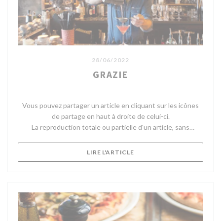
28/06/2022
GRAZIE
Vous pouvez partager un article en cliquant sur les icônes
de partage en haut à droite de celui-ci.
La reproduction totale ou partielle d'un article, sans
l'autorisation écrite préalable de Telerama, est strictement
interdite.
((OUVRE UNE NOUVELLE FE
LIRE L'ARTICLE
Pour plus d'informations, consultez nos Conditions
Générales d'Utilisation.
Pour toute demande d'autorisation, contactez
droitsdauteur@telerama.fr.
Après Merci, le fameux concept store-restaurant bobo chic