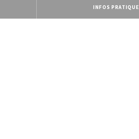
INFOS PRATIQU
Cuisine
Italienne
Type de restaurant
Restaurant Italien, Bar à 
Services
Bar à Vin, Bar à cocktai