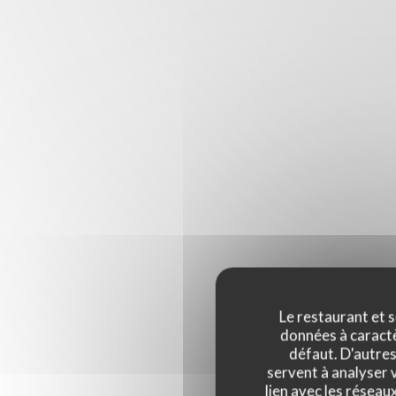
Le restaurant et s
données à caractèr
défaut. D'autres
servent à analyser v
lien avec les réseau