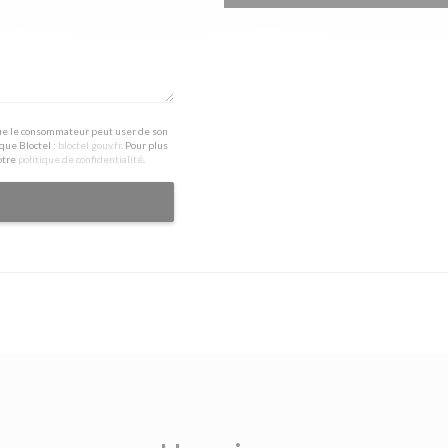
 que le consommateur peut user de son
que Bloctel :
bloctel.gouv.fr
. Pour plus
otre
politique de confidentialité
.