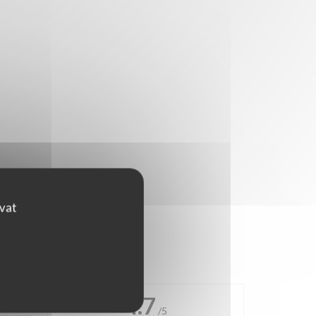
ovat
4.7
/5