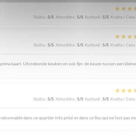
Služba
:
5
/5
Atmosféra
:
5
/5
Kuchyně
:
5
/5
Kvalita / Cena
Služba
:
5
/5
Atmosféra
:
5
/5
Kuchyně
:
5
/5
Kvalita / Cena
 prima kaart. Uitstekende keuken en ook fijn: de keuze tussen een kleine
Služba
:
5
/5
Atmosféra
:
5
/5
Kuchyně
:
5
/5
Kvalita / Cena
raisonnable dans ce quartier très prisé et dans ce lieu qui ne l’est pas m