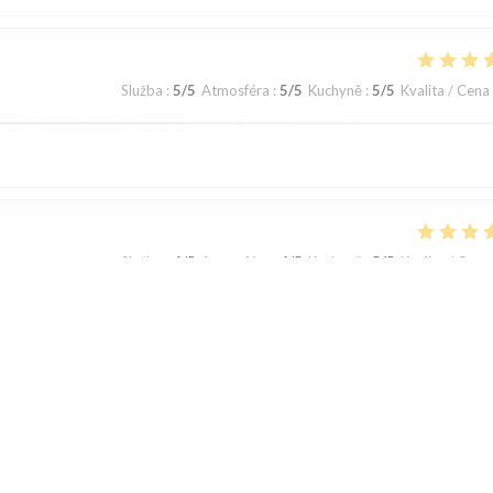
Služba
:
5
/5
Atmosféra
:
5
/5
Kuchyně
:
5
/5
Kvalita / Cena
Služba
:
4
/5
Atmosféra
:
4
/5
Kuchyně
:
5
/5
Kvalita / Cena
Služba
:
5
/5
Atmosféra
:
5
/5
Kuchyně
:
5
/5
Kvalita / Cena
1
2
3