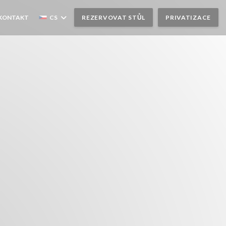
SE V NOVÉM OKNĚ))
 KONTAKT
CS
REZERVOVAT STŮL
PRIVATIZACE