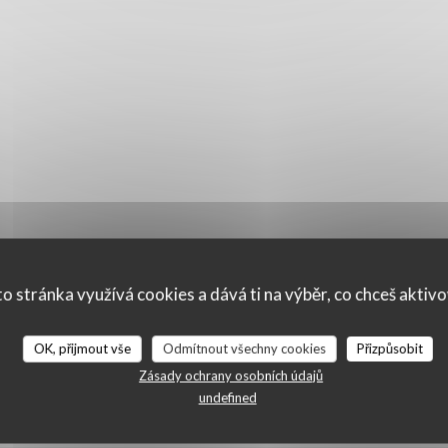
o stránka využívá cookies a dává ti na výběr, co chceš aktiv
OK, přijmout vše
Odmítnout všechny cookies
Přizpůsobit
Zásady ochrany osobních údajů
í našich zákazníků
undefined