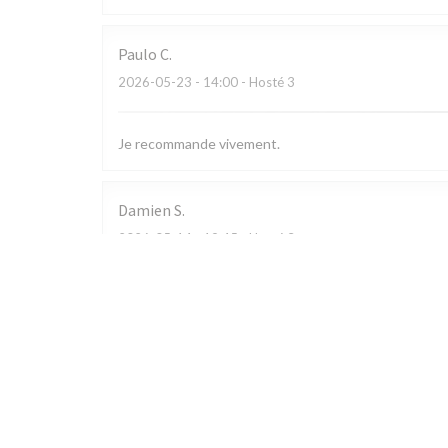
Paulo
C
2026-05-23
- 14:00 - Hosté 3
Je recommande vivement.
Damien
S
2026-05-14
- 19:45 - Hosté 3
Sophie
D
2026-05-02
- 21:45 - Hosté 3