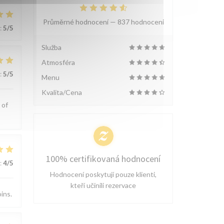
Průměrné hodnocení —
837 hodnoceni
:
5
/5
Služba
Atmosféra
:
5
/5
Menu
Kvalita/Cena
 of
100% certifikovaná hodnocení
:
4
/5
Hodnocení poskytují pouze klienti,
kteří učinili rezervace
oins.