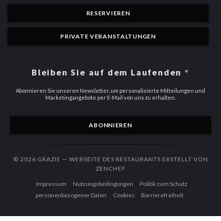
RESERVIEREN
PRIVATE VERANSTALTUNGEN
Bleiben Sie auf dem Laufenden
*
Abonnieren Sie unseren Newsletter, um personalisierte Mitteilungen und
Marketingangebote per E-Mail von uns zu erhalten.
ABONNIEREN
© 2026 GRAZIE — WEBSEITE DES RESTAURANTS ERSTELLT VON
((ÖFFNET EIN NEUES FENSTER
ZENCHEF
((öffnet ein neues Fenster))
((öffnet ein neues Fenster))
Impressum
Nutzungsbedingungen
Politik zum Schutz
((öffnet ein neues Fenster))
((öffnet ein neues Fenster))
((öffnet ein n
personenbezogener Daten
Cookies
Barrierefreiheit