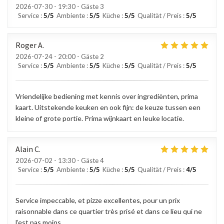
2026-07-30
- 19:30 - Gäste 3
Service
:
5
/5
Ambiente
:
5
/5
Küche
:
5
/5
Qualität / Preis
:
5
/5
Roger
A
2026-07-24
- 20:00 - Gäste 2
Service
:
5
/5
Ambiente
:
5
/5
Küche
:
5
/5
Qualität / Preis
:
5
/5
Vriendelijke bediening met kennis over ingrediënten, prima
kaart. Uitstekende keuken en ook fijn: de keuze tussen een
kleine of grote portie. Prima wijnkaart en leuke locatie.
Alain
C
2026-07-02
- 13:30 - Gäste 4
Service
:
5
/5
Ambiente
:
5
/5
Küche
:
5
/5
Qualität / Preis
:
4
/5
Service impeccable, et pizze excellentes, pour un prix
raisonnable dans ce quartier très prisé et dans ce lieu qui ne
l’est pas moins.