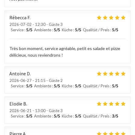
Rébecca
F
2026-07-02
- 12:30 - Gäste 3
Service
:
5
/5
Ambiente
:
5
/5
Küche
:
5
/5
Qualität / Preis
:
5
/5
Très bon moment, service agréable, petit es salade et pizze
délicieux, nous reviendrons !
Antoine
D
2026-06-27
- 21:15 - Gäste 2
Service
:
5
/5
Ambiente
:
5
/5
Küche
:
5
/5
Qualität / Preis
:
5
/5
Elodie
B
2026-06-21
- 13:00 - Gäste 3
Service
:
5
/5
Ambiente
:
5
/5
Küche
:
5
/5
Qualität / Preis
:
3
/5
Pierre
A