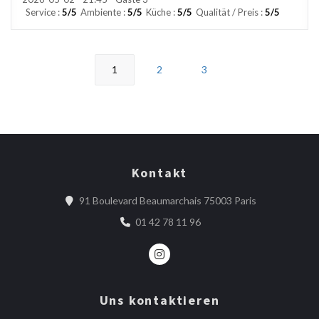
Service
:
5
/5
Ambiente
:
5
/5
Küche
:
5
/5
Qualität / Preis
:
5
/5
1
2
3
Kontakt
((öffnet ein n
91 Boulevard Beaumarchais 75003 Paris
01 42 78 11 96
Instagram ((öffnet ein neues Fens
Uns kontaktieren