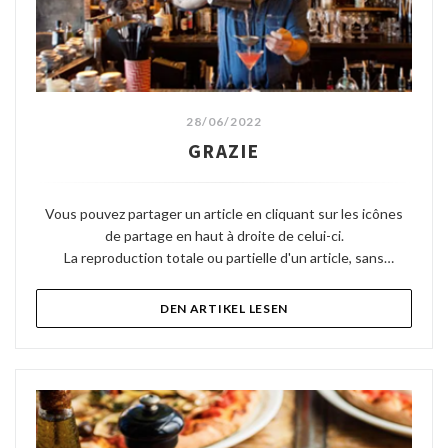
28/06/2022
GRAZIE
Vous pouvez partager un article en cliquant sur les icônes
de partage en haut à droite de celui-ci.
La reproduction totale ou partielle d'un article, sans
l'autorisation écrite préalable de Telerama, est strictement
interdite.
((ÖFFNET EIN NEUES FEN
DEN ARTIKEL LESEN
Pour plus d'informations, consultez nos Conditions
Générales d'Utilisation.
Pour toute demande d'autorisation, contactez
droitsdauteur@telerama.fr.
Après Merci, le fameux concept store-restaurant bobo chic