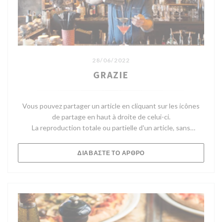
28/06/2022
GRAZIE
Vous pouvez partager un article en cliquant sur les icônes
de partage en haut à droite de celui-ci.
La reproduction totale ou partielle d'un article, sans
l'autorisation écrite préalable de Telerama, est strictement
interdite.
((ΑΝΟΊΓΕΙ ΣΕ ΝΈΟ ΠΑΡΆ
ΔΙΑΒΆΣΤΕ ΤΟ ΆΡΘΡΟ
Pour plus d'informations, consultez nos Conditions
Générales d'Utilisation.
Pour toute demande d'autorisation, contactez
droitsdauteur@telerama.fr.
Après Merci, le fameux concept store-restaurant bobo chic