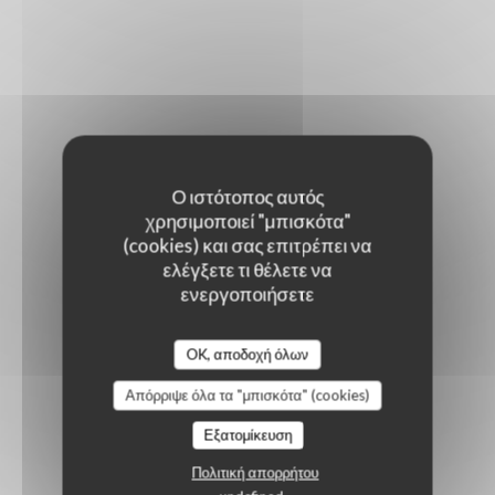
Ο ιστότοπος αυτός
χρησιμοποιεί "μπισκότα"
(cookies) και σας επιτρέπει να
ελέγξετε τι θέλετε να
ενεργοποιήσετε
OK, αποδοχή όλων
Απόρριψε όλα τα "μπισκότα" (cookies)
Εξατομίκευση
Πολιτική απορρήτου