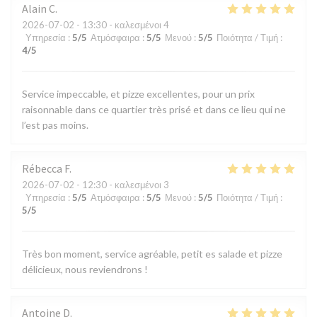
Alain
C
2026-07-02
- 13:30 - καλεσμένοι 4
Υπηρεσία
:
5
/5
Ατμόσφαιρα
:
5
/5
Μενού
:
5
/5
Ποιότητα / Τιμή
:
4
/5
Service impeccable, et pizze excellentes, pour un prix
raisonnable dans ce quartier très prisé et dans ce lieu qui ne
l’est pas moins.
Rébecca
F
2026-07-02
- 12:30 - καλεσμένοι 3
Υπηρεσία
:
5
/5
Ατμόσφαιρα
:
5
/5
Μενού
:
5
/5
Ποιότητα / Τιμή
:
5
/5
Très bon moment, service agréable, petit es salade et pizze
délicieux, nous reviendrons !
Antoine
D