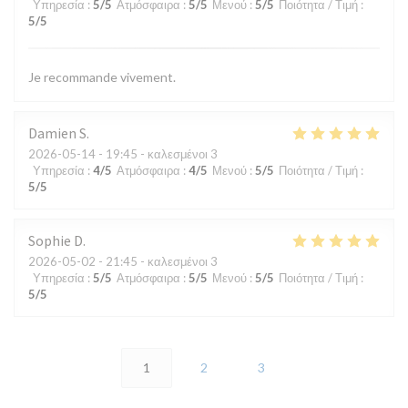
Υπηρεσία
:
5
/5
Ατμόσφαιρα
:
5
/5
Μενού
:
5
/5
Ποιότητα / Τιμή
:
5
/5
Je recommande vivement.
Damien
S
2026-05-14
- 19:45 - καλεσμένοι 3
Υπηρεσία
:
4
/5
Ατμόσφαιρα
:
4
/5
Μενού
:
5
/5
Ποιότητα / Τιμή
:
5
/5
Sophie
D
2026-05-02
- 21:45 - καλεσμένοι 3
Υπηρεσία
:
5
/5
Ατμόσφαιρα
:
5
/5
Μενού
:
5
/5
Ποιότητα / Τιμή
:
5
/5
1
2
3