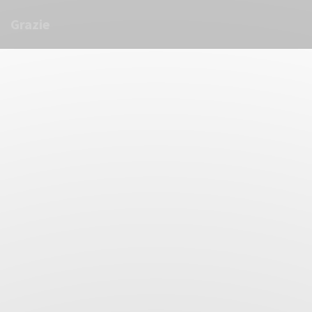
Πίνακας διαχείρισης "Μπισκότων" (Cookies)
Grazie