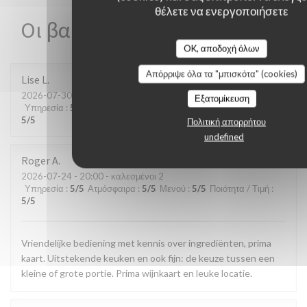
θέλετε να ενεργοποιήσετε
Οι βαθμολογίες πελατών μας
OK, αποδοχή όλων
Απόρριψε όλα τα "μπισκότα" (cookies)
Lise
L
2026-07-30
- 19:30 - καλεσμένοι 3
Εξατομίκευση
Υπηρεσία
:
5
/5
Ατμόσφαιρα
:
5
/5
Μενού
:
5
/5
Ποιότητα / Τιμή
:
5
/5
Πολιτική απορρήτου
undefined
Roger
A
2026-07-24
- 20:00 - καλεσμένοι 2
Υπηρεσία
:
5
/5
Ατμόσφαιρα
:
5
/5
Μενού
:
5
/5
Ποιότητα / Τιμή
:
5
/5
Vriendelijke bediening met kennis over ingrediënten, prima
kaart. Uitstekende keuken en ook fijn: de keuze tussen een
kleine of grote portie. Prima wijnkaart en leuke locatie.