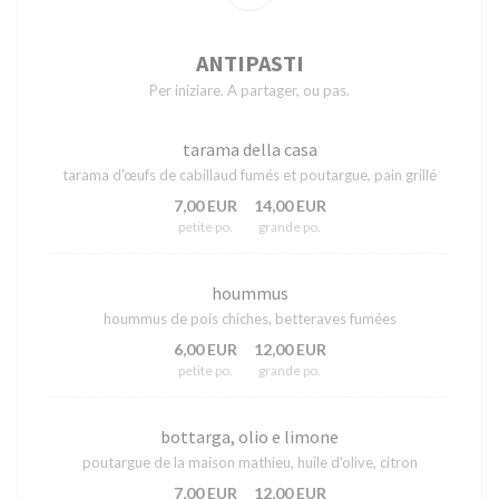
ANTIPASTI
Per iniziare. A partager, ou pas.
tarama della casa
tarama d'œufs de cabillaud fumés et poutargue, pain grillé
7,00 EUR
14,00 EUR
petite po.
grande po.
hoummus
hoummus de pois chiches, betteraves fumées
6,00 EUR
12,00 EUR
petite po.
grande po.
bottarga, olio e limone
poutargue de la maison mathieu, huile d'olive, citron
7,00 EUR
12,00 EUR