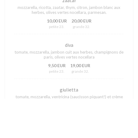
zaatar
mozzarella, ricotta, zaatar, thym, citron, jambon blanc aux
herbes, olives vertes nocellara, parmesan.
10,00 EUR
20,00 EUR
petite 23.
grande 32.
diva
tomate, mozzarella, jambon cuit aux herbes, champignons de
paris, olives vertes nocellara
9,50 EUR
19,00 EUR
petite 23.
grande 32.
giulietta
tomate, mozzarella, ventricina (saucisson piquant!) et crème
de champignons et fromage à la truffe
9,50 EUR
19,00 EUR
petite 23.
grande 32.
gambillo