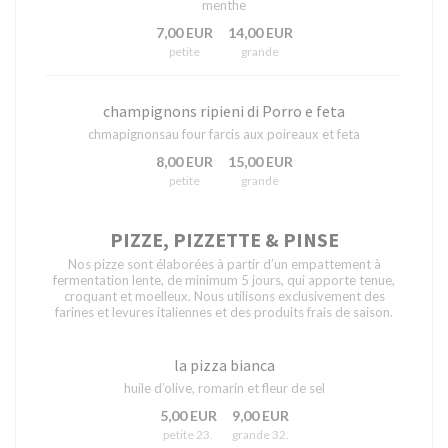
menthe
7,00 EUR
14,00 EUR
petite
grande
champignons ripieni di Porro e feta
chmapignonsau four farcis aux poireaux et feta
8,00 EUR
15,00 EUR
petite
grande
PIZZE, PIZZETTE & PINSE
Nos pizze sont élaborées à partir d’un empattement à
fermentation lente, de minimum 5 jours, qui apporte tenue,
croquant et moelleux. Nous utilisons exclusivement des
farines et levures italiennes et des produits frais de saison.
la pizza bianca
huile d’olive, romarin et fleur de sel
5,00 EUR
9,00 EUR
petite 23.
grande 32.