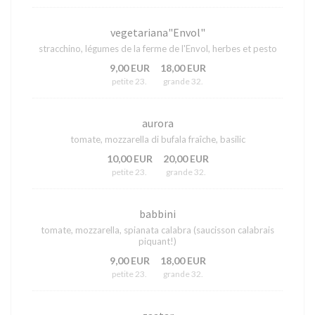
vegetariana"Envol"
stracchino, légumes de la ferme de l'Envol, herbes et pesto
9,00 EUR
18,00 EUR
petite 23.
grande 32.
aurora
tomate, mozzarella di bufala fraîche, basilic
10,00 EUR
20,00 EUR
petite 23.
grande 32.
babbini
tomate, mozzarella, spianata calabra (saucisson calabrais
piquant!)
9,00 EUR
18,00 EUR
petite 23.
grande 32.