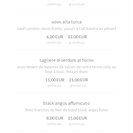
petite po.
grande po.
uovo alla turca
oeufs pochés servis froids, yaourt à l'ail, beurre au piment
6,00 EUR
12,00 EUR
petite po.
grande po.
tagliere di verdure al forno
assortiment de légumes de saison de notre ferme cuits au
four à bois , feta et thym
11,00 EUR
21,00 EUR
petite po.
grande po.
black angus affumicato
fines tranches de filet de bœuf black angus fumé
8,00 EUR
15,00 EUR
petite po.
grande po.