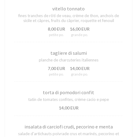
vitello tonnato
fines tranches de rôti de veau, crème de thon, anchois de
sicile et câpres, fruits du câprier, roquette et fenouil
8,00 EUR
16,00 EUR
petite po.
grande po.
tagliere di salumi
planche de charcuteries italiennes
7,00 EUR
14,00 EUR
petite po.
grande po.
torta di pomodori confit
tatin de tomates confites, crème cacio e pepe
14,00 EUR
insalata di carciofi crudi, pecorino e menta
salade d'artichauts poivrade crus et marinés, pecorino et