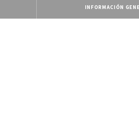
INFORMACIÓN GEN
Cocina
Italiana
Tipo de negocio
Restaurante Italiano, Bar d
Servicios
Bar de vinos, Bar de cóct