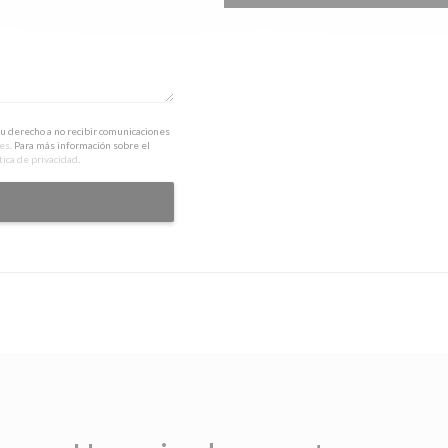
su derecho a no recibir comunicaciones
.es
. Para más información sobre el
tica de privacidad
.