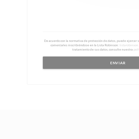
De acuerdo con la normativa de protección de datos, puede ejercer 
comerciales inscribiéndose en la Lista Robinson:
listarobinson
tratamiento de sus datos, consulte nuestra
polí