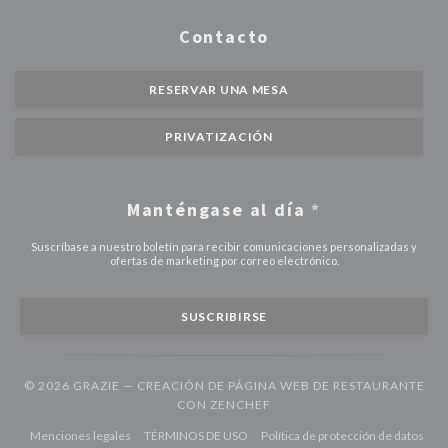
Contacto
RESERVAR UNA MESA
PRIVATIZACIÓN
Manténgase al día
*
Suscríbase a nuestro boletín para recibir comunicaciones personalizadas y
ofertas de marketing por correo electrónico.
SUSCRIBIRSE
© 2026 GRAZIE — CREACIÓN DE PÁGINA WEB DE RESTAURANTE
((ABRE EN UNA NUEVA VEN
CON
ZENCHEF
((abre en una nueva ventana))
((abre en una nueva ventana))
Menciones legales
TÉRMINOS DE USO
Política de protección de datos