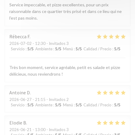
Service impeccable, et pizze excellentes, pour un prix
raisonnable dans ce quartier très prisé et dans ce lieu qui ne
l’est pas moins.
Rébecca
F
2026-07-02
- 12:30 - Invitados 3
Servicio
:
5
/5
Ambiente
:
5
/5
Menú
:
5
/5
Calidad / Precio
:
5
/5
Très bon moment, service agréable, petit es salade et pizze
délicieux, nous reviendrons !
Antoine
D
2026-06-27
- 21:15 - Invitados 2
Servicio
:
5
/5
Ambiente
:
5
/5
Menú
:
5
/5
Calidad / Precio
:
5
/5
Elodie
B
2026-06-21
- 13:00 - Invitados 3
Servicio
:
5
/5
Ambiente
:
5
/5
Menú
:
5
/5
Calidad / Precio
:
3
/5