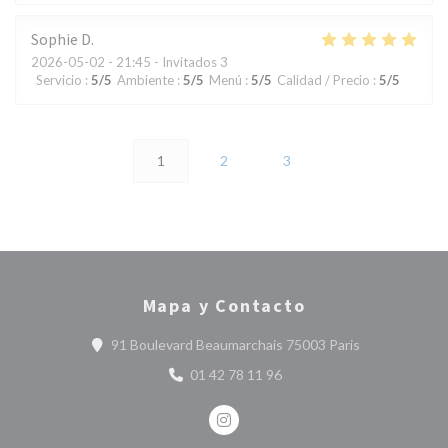
Sophie
D
2026-05-02
- 21:45 - Invitados 3
Servicio
:
5
/5
Ambiente
:
5
/5
Menú
:
5
/5
Calidad / Precio
:
5
/5
1
2
3
Mapa y Contacto
((abre en una 
91 Boulevard Beaumarchais 75003 Paris
01 42 78 11 96
Instagram ((abre en una nueva ve