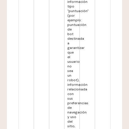
información
tipo
"puntuación"
(por
ejemplo:
puntuación
de
bot
destinada
a
garantizar
que
el
usuario
no
sea
un
robot),
información
relacionada
con
sus
preferencias
de
navegación
y uso
del
sitio,