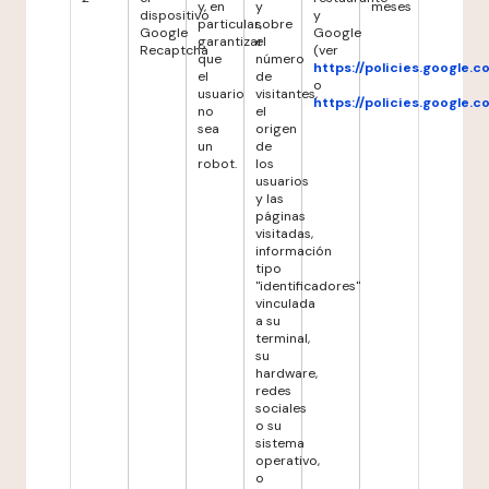
y, en
y
meses
dispositivo
y
particular,
sobre
Google
Google
garantizar
el
Recaptcha
(ver
que
número
https://policies.google.
el
de
o
usuario
visitantes,
https://policies.google.
no
el
sea
origen
un
de
robot.
los
usuarios
y las
páginas
visitadas,
información
tipo
"identificadores"
vinculada
a su
terminal,
su
hardware,
redes
sociales
o su
sistema
operativo,
o