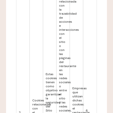
relacionada
con
la
trazabilidad
de
acciones
e
interacciones
con
el
sitio
o
con
las
páginas
del
restaurante
en
Estas
las
cookies
redes
tienen
sociales
como
o
Empresas
objetivo
entre
que
garantizar
el
utilizan
la
sitio
Cookies
dichas
seguridad
y las
relacionadas
cookies:
del
redes
con
el
Sitio
sociales,
6
2
el
restaurante