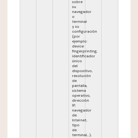
sobre
su
navegador
o
terminal
y su
configuración
(por
ejemplo:
device
fingerprinting,
identificador
único
del
dispositivo,
resolución
de
pantalla,
sistema
operativo,
dirección
IP,
navegador
de
Internet,
tipo
de
terminal,...),