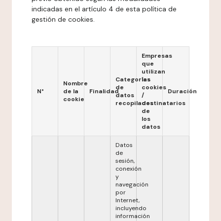
indicadas en el artículo 4 de esta política de
gestión de cookies.
Empresas
que
utilizan
Categorías
las
Nombre
de
cookies
N°
de la
Finalidad
Duración
datos
/
cookie
recopilados
destinatarios
de
los
datos
Datos
de
sesión,
conexión
y
navegación
por
Internet,
incluyendo
información