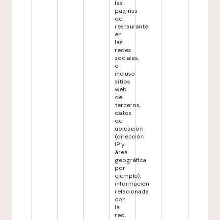
las
páginas
del
restaurante
en
las
redes
sociales,
o
incluso
sitios
web
de
terceros,
datos
de
ubicación
(dirección
IP y
área
geográfica
por
ejemplo),
información
relacionada
con
la
red,