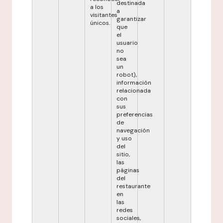
destinada
a los
a
visitantes
garantizar
únicos.
que
el
usuario
no
sea
un
robot),
información
relacionada
con
sus
preferencias
de
navegación
y uso
del
sitio,
las
páginas
del
restaurante
en
las
redes
sociales,