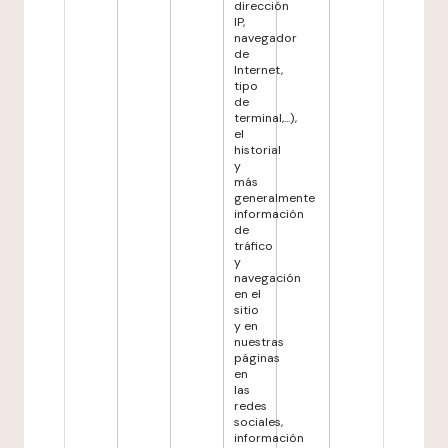
dirección
IP,
navegador
de
Internet,
tipo
de
terminal,...),
el
historial
y
más
generalmente
información
de
tráfico
y
navegación
en el
sitio
y en
nuestras
páginas
en
las
redes
sociales,
información