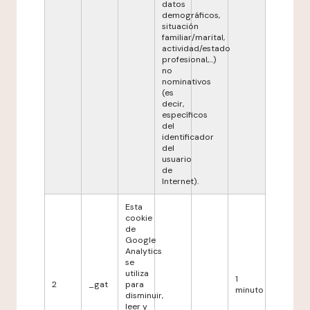
datos
demográficos,
situación
familiar/marital,
actividad/estado
profesional,...)
no
nominativos
(es
decir,
específicos
del
identificador
del
usuario
de
Internet).
Esta
cookie
de
Google
Analytics
se
utiliza
1
2
_gat
para
minuto
disminuir,
leer y