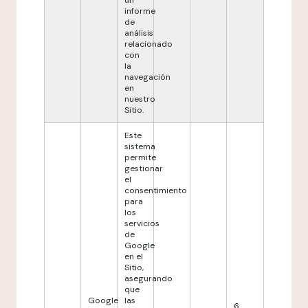
un
informe
de
análisis
relacionado
con
la
navegación
en
nuestro
Sitio.
Este
sistema
permite
gestionar
el
consentimiento
para
los
servicios
de
Google
en el
Sitio,
asegurando
que
Google
las
6