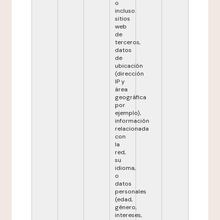
o
incluso
sitios
web
de
terceros,
datos
de
ubicación
(dirección
IP y
área
geográfica
por
ejemplo),
información
relacionada
con
la
red,
su
idioma,
o
datos
personales
(edad,
género,
intereses,