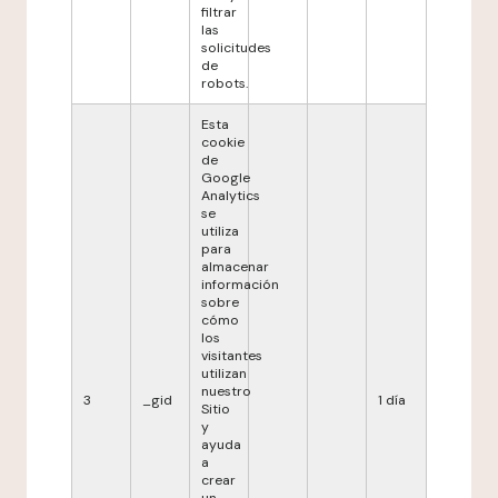
filtrar
las
solicitudes
de
robots.
Esta
cookie
de
Google
Analytics
se
utiliza
para
almacenar
información
sobre
cómo
los
visitantes
utilizan
nuestro
3
_gid
1 día
Sitio
y
ayuda
a
crear