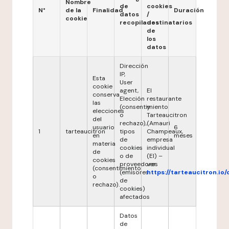
Nombre
de
cookies
N°
de la
Finalidad
Duración
datos
/
cookie
recopilados
destinatarios
de
los
datos
Dirección
IP,
Esta
User
cookie
agent,
El
conserva
Elección
restaurante
las
(consentimiento
y
elecciones
o
Tarteaucitron
del
rechazo),
(Amauri
usuario
6
1
tarteaucitron
tipos
Champeaux,
en
meses
de
empresa
materia
cookies
individual
de
o de
(EI) –
cookies
proveedores
ver
(consentimiento
(emisores
https://tarteaucitron.io/
o
de
rechazo).
cookies)
afectados
Datos
de