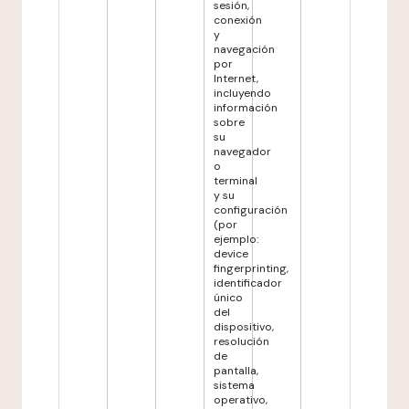
sesión,
conexión
y
navegación
por
Internet,
incluyendo
información
sobre
su
navegador
o
terminal
y su
configuración
(por
ejemplo:
device
fingerprinting,
identificador
único
del
dispositivo,
resolución
de
pantalla,
sistema
operativo,