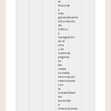
el
historial
y
más
generalmente
información
de
tráfico
y
navegación
en el
sitio
y en
nuestras
páginas
en
las
redes
sociales,
información
relacionada
con
la
trazabilidad
de
acciones
e
interacciones