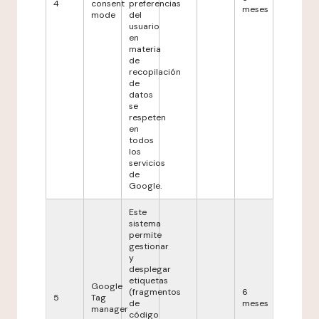
4
consent
preferencias
meses
mode
del
usuario
en
materia
de
recopilación
de
datos
se
respeten
en
todos
los
servicios
de
Google.
Este
sistema
permite
gestionar
y
desplegar
etiquetas
Google
(fragmentos
6
5
Tag
de
meses
manager
código