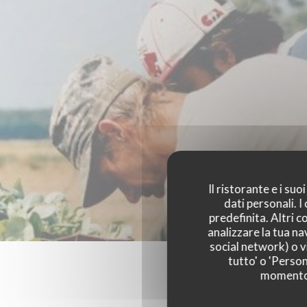
Il ristorante e i su
dati personali. 
predefinita. Altri 
analizzare la tua na
social network) o vi
tutto' o 'Person
momento c