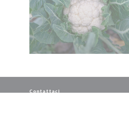
Contattaci
((apre una n
91 Boulevard Beaumarchais 75003 Paris
01 42 78 11 96
Instagram ((apre una nuova finestra))