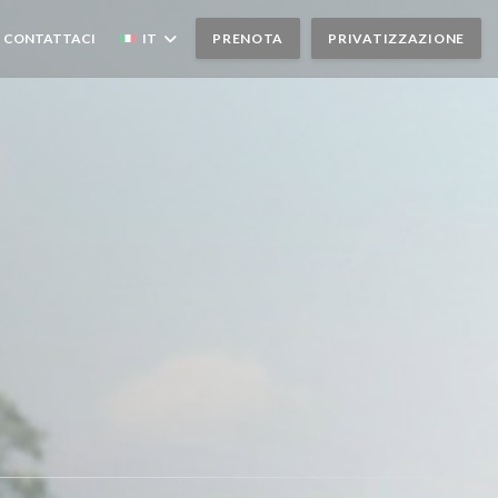
INESTRA))
(APRE UNA NUOVA FINESTRA))
CONTATTACI
IT
PRENOTA
PRIVATIZZAZIONE