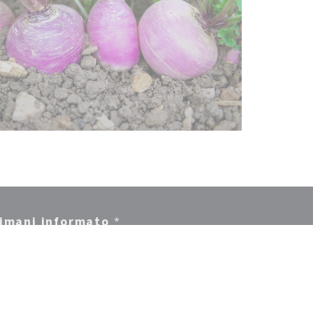
imani informato
*
criversi alla nostra newsletter per ricevere comunicazioni
rsonalizzate e offerte di marketing via e-mail.
ABBONATI