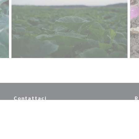
Contattaci
R
uova finestra))
Is
pe
PRENOTA
PRIVATIZZAZIONE