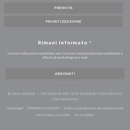
PRENOTA
PRIVATIZZAZIONE
Rimani informato
*
Iscriversi alla nostra newsletter per ricevere comunicazioni personalizzate e
offerte di marketing via e-mail.
ABBONATI
© 2026 GRAZIE — CREAZIONE DEL SITO INTERNET RISTORANTE
((APRE UNA NUOVA FINEST
CON
ZENCHEF
((apre una nuova finestra))
((apre una nuova finestra))
((ap
Note legali
TERMINI DI UTILIZZO
Politica di protezione dei dati personali
((apre una nuova finestra))
((apre una nuova finestr
Informativa sui cookie
Accessibilita