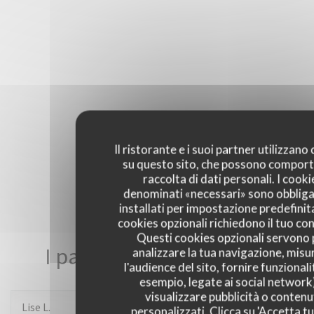
Il ristorante e i suoi partner utilizzano
su questo sito, che possono comport
raccolta di dati personali. I cooki
denominati «necessari» sono obbliga
installati per impostazione predefinita
cookies opzionali richiedono il tuo co
Questi cookies opzionali servono 
I pareri dei nostri clienti
analizzare la tua navigazione, misu
l'audience del sito, fornire funzionali
esempio, legate ai social network
visualizzare pubblicità o contenu
Lise
L
personalizzati. Clicca su 'Accetta tu