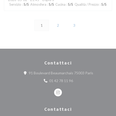
Servizio
:
5
/5
Atmosfera
:
5
/5
Cucina
:
5
/5
Qualità / Prezzo
:
5
/5
1
2
3
Contattaci
((apre una nuo
91 Boulevard Beaumarchais 75003 Paris
01 42 78 11 96
Instagram ((apre una nuova finest
Contattaci