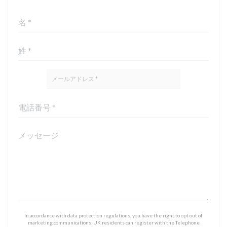
In accordance with data protection regulations, you have the right to opt out of
marketing communications. UK residents can register with the Telephone