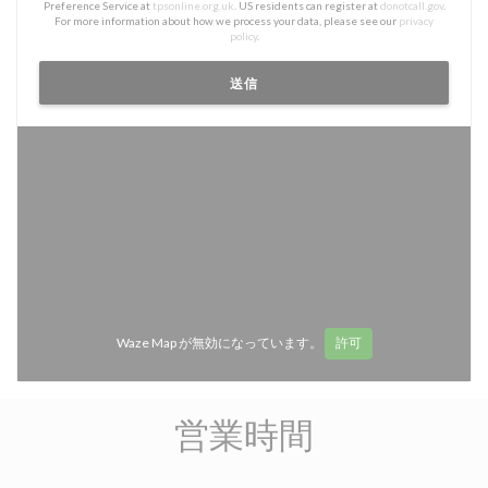
Preference Service at
tpsonline.org.uk
. US residents can register at
donotcall.gov
.
For more information about how we process your data, please see our
privacy
policy
.
Waze Map が無効になっています。
許可
営業時間