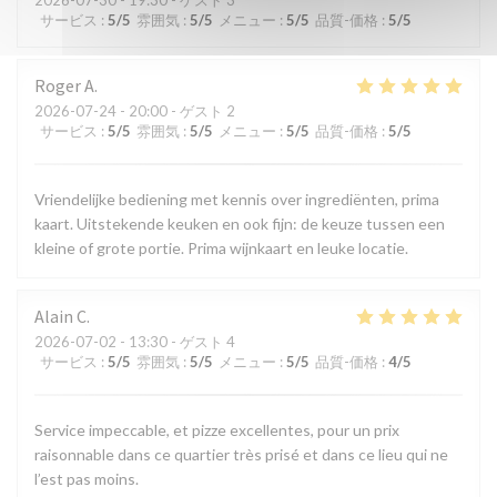
サービス
:
5
/5
雰囲気
:
5
/5
メニュー
:
5
/5
品質-価格
:
5
/5
Roger
A
2026-07-24
- 20:00 - ゲスト 2
サービス
:
5
/5
雰囲気
:
5
/5
メニュー
:
5
/5
品質-価格
:
5
/5
Vriendelijke bediening met kennis over ingrediënten, prima
kaart. Uitstekende keuken en ook fijn: de keuze tussen een
kleine of grote portie. Prima wijnkaart en leuke locatie.
Alain
C
2026-07-02
- 13:30 - ゲスト 4
サービス
:
5
/5
雰囲気
:
5
/5
メニュー
:
5
/5
品質-価格
:
4
/5
Service impeccable, et pizze excellentes, pour un prix
raisonnable dans ce quartier très prisé et dans ce lieu qui ne
l’est pas moins.