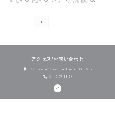
サービス
:
5
/5
雰囲気
:
5
/5
メニュー
:
5
/5
品質-価格
:
5
/5
1
2
3
アクセス/お問い合わせ
((新しいウィ
91 Boulevard Beaumarchais 75003 Paris
01 42 78 11 96
Instagram ((新しいウィンドウ
お問い合わせ