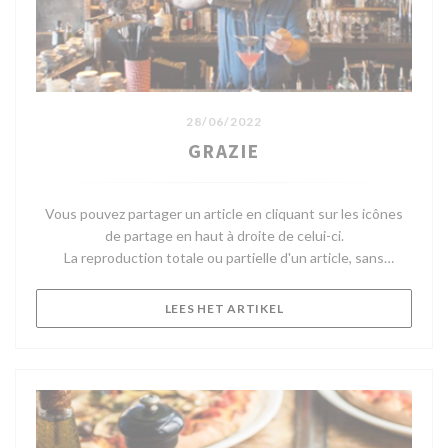
28/06/2022
GRAZIE
Vous pouvez partager un article en cliquant sur les icônes
de partage en haut à droite de celui-ci.
La reproduction totale ou partielle d'un article, sans
l'autorisation écrite préalable de Telerama, est strictement
interdite.
((OPENT IN EEN NIEUW V
LEES HET ARTIKEL
Pour plus d'informations, consultez nos Conditions
Générales d'Utilisation.
Pour toute demande d'autorisation, contactez
droitsdauteur@telerama.fr.
Après Merci, le fameux concept store-restaurant bobo chic