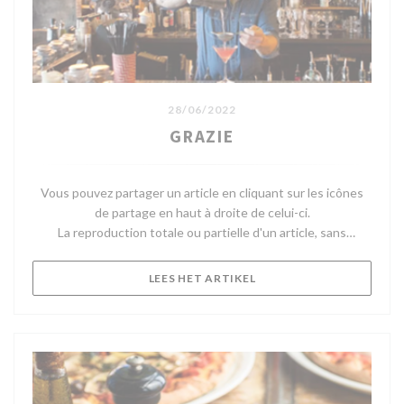
28/06/2022
GRAZIE
Vous pouvez partager un article en cliquant sur les icônes
de partage en haut à droite de celui-ci.
La reproduction totale ou partielle d'un article, sans
l'autorisation écrite préalable de Telerama, est strictement
interdite.
((OPENT IN EEN NIEUW V
LEES HET ARTIKEL
Pour plus d'informations, consultez nos Conditions
Générales d'Utilisation.
Pour toute demande d'autorisation, contactez
droitsdauteur@telerama.fr.
Après Merci, le fameux concept store-restaurant bobo chic