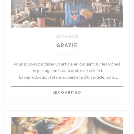
28/06/2022
GRAZIE
Vous pouvez partager un article en cliquant sur les icônes
de partage en haut à droite de celui-ci.
La reproduction totale ou partielle d'un article, sans
l'autorisation écrite préalable de Telerama, est strictement
interdite.
((ABRE NUMA NOVA JANELA
LER O ARTIGO
Pour plus d'informations, consultez nos Conditions
Générales d'Utilisation.
Pour toute demande d'autorisation, contactez
droitsdauteur@telerama.fr.
Après Merci, le fameux concept store-restaurant bobo chic