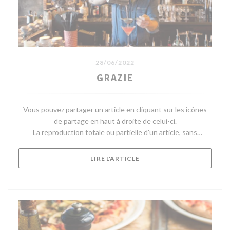
28/06/2022
GRAZIE
Vous pouvez partager un article en cliquant sur les icônes
de partage en haut à droite de celui-ci.
La reproduction totale ou partielle d'un article, sans
l'autorisation écrite préalable de Telerama, est strictement
interdite.
((OUVRE UNE NOUVELLE FE
LIRE L'ARTICLE
Pour plus d'informations, consultez nos Conditions
Générales d'Utilisation.
Pour toute demande d'autorisation, contactez
droitsdauteur@telerama.fr.
Après Merci, le fameux concept store-restaurant bobo chic