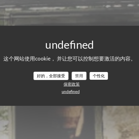
GRAZIE
这个网站使用cookie， 并让您可以控制想要激活的内容。
意大利餐厅
|
PARIS
好的，全部接受
禁用
个性化
保密政策
undefined
预订餐位