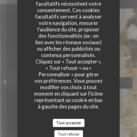
facultatifs nécessitent votre
consentement. Ces cookies
facultatifs servent à analyser
votre navigation, mesurer
l'audience du site, proposer
des fonctionnalités (ex : en
lien avec les réseaux sociaux)
GRAZIE
ou afficher des publicités ou
GRAZIE
contenus personnalisés.
RESTAURANT ITALIEN
|
PARIS
Cliquez sur « Tout accepter »,
« Tout refuser » ou «
Personnaliser » pour gérer
vos préférences. Vous pouvez
RÉSERVER
modifier vos choix à tout
moment en cliquant sur l'icône
représentant un cookie en bas
à gauche des pages du site.
Tout accepter
Tout refuser