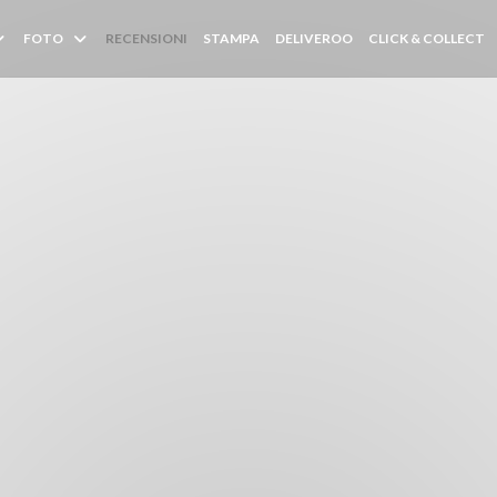
((APRE UNA NUOVA F
(
FOTO
RECENSIONI
STAMPA
DELIVEROO
CLICK & COLLECT