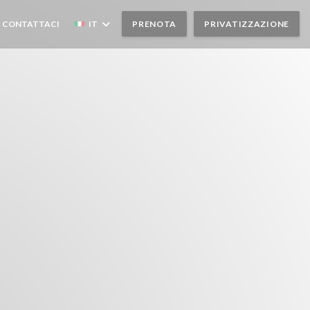
INESTRA))
(APRE UNA NUOVA FINESTRA))
CONTATTACI
IT
PRENOTA
PRIVATIZZAZIONE