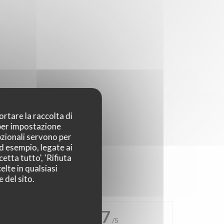
ortare la raccolta di
 per impostazione
pzionali servono per
ad esempio, legate ai
etta tutto', 'Rifiuta
elte in qualsiasi
 del sito.
4.7
/5