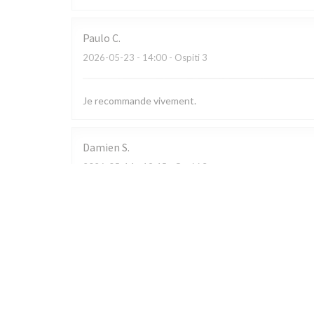
Paulo
C
2026-05-23
- 14:00 - Ospiti 3
Je recommande vivement.
Damien
S
2026-05-14
- 19:45 - Ospiti 3
Sophie
D
2026-05-02
- 21:45 - Ospiti 3