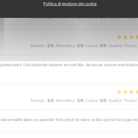
Politica di gestione dei cookie
Servizio
:
5
/5
Atmosfera
:
5
/5
Cucina
:
5
/5
Qualità / Prezzo
Servizio
:
5
/5
Atmosfera
:
5
/5
Cucina
:
5
/5
Qualità / Prezzo
 prima kaart. Uitstekende keuken en ook fijn: de keuze tussen een kleine
Servizio
:
5
/5
Atmosfera
:
5
/5
Cucina
:
5
/5
Qualità / Prezzo
raisonnable dans ce quartier très prisé et dans ce lieu qui ne l’est pas m