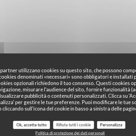
oi partner utilizzano cookies su questo sito, che possono comp
I cookies denominati «necessari» sono obbligatori e installati
cookies opzionali richiedono il tuo consenso. Questi cookies o
vigazione, misurare l'audience del sito, fornire funzionalità (
sualizzare pubblicità o contenuti personalizzati. Clicca su 'Acc
alizza' per gestire le tue preferenze. Puoi modificare le tue sc
liccando sull'icona del cookie in basso a sinistra delle pagine
 dei nostri clienti
Ok, accetta tutto
Rifiuta tutti i cookie
Personalizza
Politica di protezione dei dati personali