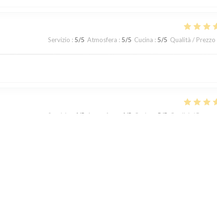
Servizio
:
5
/5
Atmosfera
:
5
/5
Cucina
:
5
/5
Qualità / Prezzo
Servizio
:
4
/5
Atmosfera
:
4
/5
Cucina
:
5
/5
Qualità / Prezzo
Servizio
:
5
/5
Atmosfera
:
5
/5
Cucina
:
5
/5
Qualità / Prezzo
1
2
3