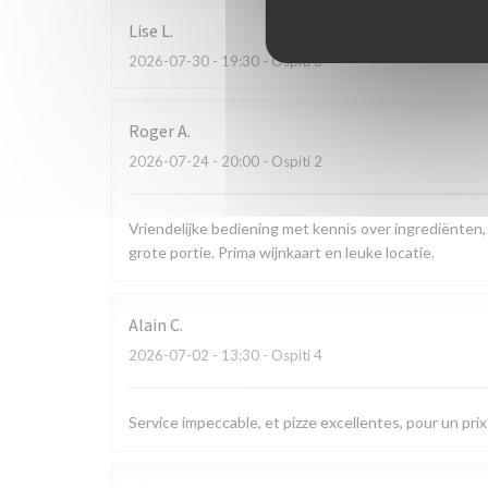
Lise
L
2026-07-30
- 19:30 - Ospiti 3
Roger
A
2026-07-24
- 20:00 - Ospiti 2
Vriendelijke bediening met kennis over ingrediënten,
grote portie. Prima wijnkaart en leuke locatie.
Alain
C
2026-07-02
- 13:30 - Ospiti 4
Service impeccable, et pizze excellentes, pour un prix 