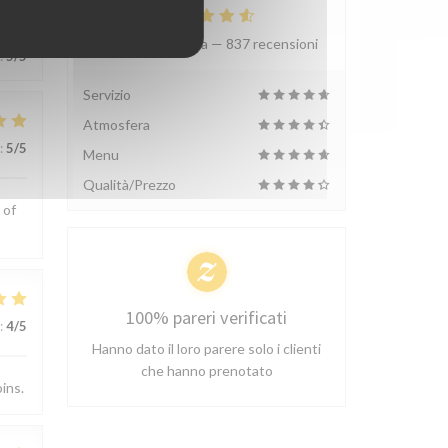
Valutazione media —
837 recensioni
:
5
/5
Servizio
Atmosfera
:
5
/5
Menu
Qualità/Prezzo
 of
100% pareri verificati
:
4
/5
Hanno dato il loro parere solo i clienti
che hanno prenotato
oins.