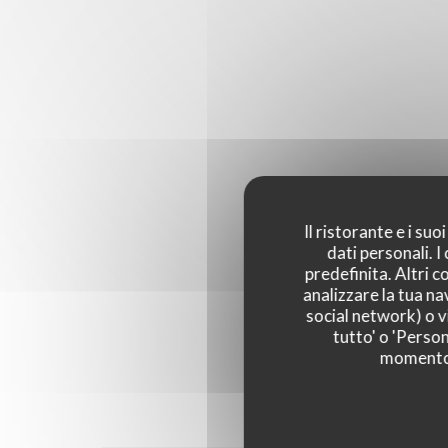
Il ristorante e i su
dati personali. 
predefinita. Altri 
analizzare la tua na
social network) o vi
tutto' o 'Person
momento c
I pareri