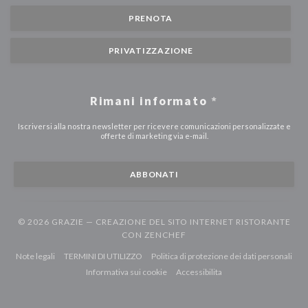
PRENOTA
PRIVATIZZAZIONE
Rimani informato
*
Iscriversi alla nostra newsletter per ricevere comunicazioni personalizzate e
offerte di marketing via e-mail.
ABBONATI
© 2026 GRAZIE — CREAZIONE DEL SITO INTERNET RISTORANTE
((APRE UNA NUOVA FINEST
CON
ZENCHEF
((apre una nuova finestra))
((apre una nuova finestra))
((ap
Note legali
TERMINI DI UTILIZZO
Politica di protezione dei dati personali
((apre una nuova finestra))
((apre una nuova finestr
Informativa sui cookie
Accessibilita