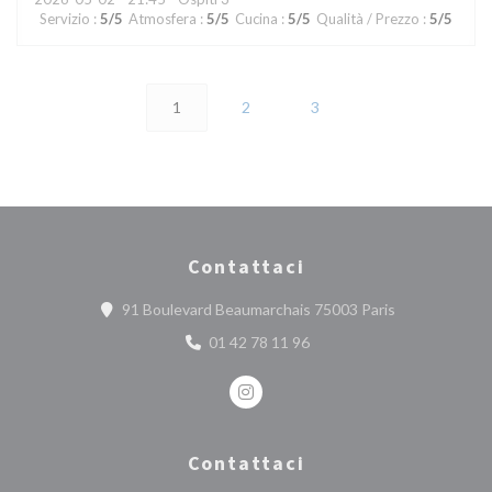
Servizio
:
5
/5
Atmosfera
:
5
/5
Cucina
:
5
/5
Qualità / Prezzo
:
5
/5
1
2
3
Contattaci
((apre una nuo
91 Boulevard Beaumarchais 75003 Paris
01 42 78 11 96
Instagram ((apre una nuova finest
Contattaci