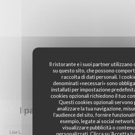
Il ristorante e i suoi partner utilizzano
su questo sito, che possono comport
raccolta di dati personali. I cooki
denominati «necessari» sono obbliga
installati per impostazione predefinita
cookies opzionali richiedono il tuo co
Questi cookies opzionali servono 
I pareri dei nostri clienti
analizzare la tua navigazione, misu
l'audience del sito, fornire funzionali
esempio, legate ai social network
visualizzare pubblicità o contenu
Lise
L
personalizzati. Clicca su 'Accetta tu