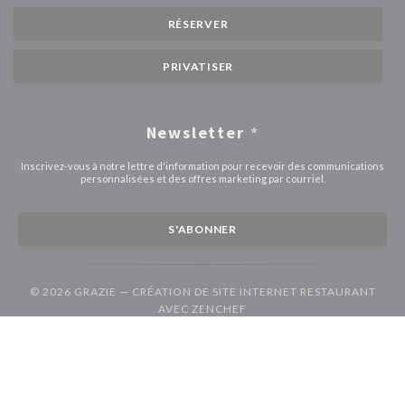
RÉSERVER
PRIVATISER
Newsletter
*
Inscrivez-vous à notre lettre d'information pour recevoir des communications
personnalisées et des offres marketing par courriel.
S'ABONNER
© 2026 GRAZIE — CRÉATION DE SITE INTERNET RESTAURANT
((OUVRE UNE NOUVELLE F
AVEC
ZENCHEF
((ouvre une nouvelle fenêtre))
((ouvre une nouvelle fenêtre))
Mentions légales
CGU
Politique de protection des données à caractère
((ouvre une nouvelle fenêtre))
((ouvre une nouvelle fenêtre))
((ouvre une nouvel
personnel
Politique de cookies
Accessibilite