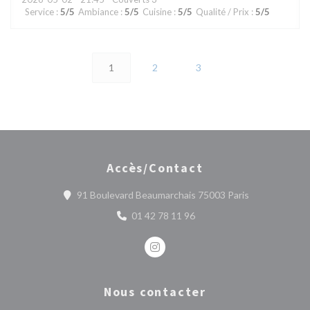
Service
:
5
/5
Ambiance
:
5
/5
Cuisine
:
5
/5
Qualité / Prix
:
5
/5
1
2
3
Accès/Contact
((ouvre une no
91 Boulevard Beaumarchais 75003 Paris
01 42 78 11 96
Instagram ((ouvre une nouvelle fe
Nous contacter