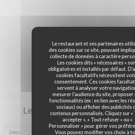
Le restaurant et ses partenaires utili
des cookies sur ce site, pouvant impliq
collecte de données à caractère perso
Les cookies dits « nécessaires » so
obligatoires et installés par défaut. D'
cookies facultatifs nécessitent vot
consentement. Ces cookies facultat
servent à analyser votre navigatio
mesurer l'audience du site, proposer
fonctionnalités (ex : en lien avec les r
sociaux) ou afficher des publicités 
Les avis de nos clients
contenus personnalisés. Cliquez sur «
accepter », « Tout refuser » ou «
Personnaliser » pour gérer vos préfér
Lise
L
Vous pouvez modifier vos choix à t