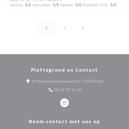
Service
:
5
/5
Atmosfeer
:
5
/5
Keuken
:
5
/5
Kwaliteit / Prijs
:
5
/5
1
2
3
Plattegrond en Contact
((opent in een
91 Boulevard Beaumarchais 75003 Paris
01 42 78 11 96
Instagram ((opent in een nieuw ve
Neem contact met ons op