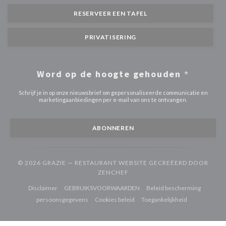
RESERVEER EEN TAFEL
PRIVATISERING
Word op de hoogte gehouden
*
Schrijf je in op onze nieuwsbrief om gepersonaliseerde communicatie en
marketingaanbiedingen per e-mail van ons te ontvangen.
ABONNEREN
© 2026 GRAZIE — RESTAURANT WEBSITE GECREËERD DOOR
((OPENT IN EEN NIEUW VENST
ZENCHEF
((opent in een nieuw venster))
((opent in een nieuw venster))
Disclaimer
GEBRUIKSVOORWAARDEN
Beleid bescherming
((opent in een nieuw venster))
((opent in een nieuw venster))
((opent in een
persoonsgegevens
Cookies beleid
Toegankelijkheid