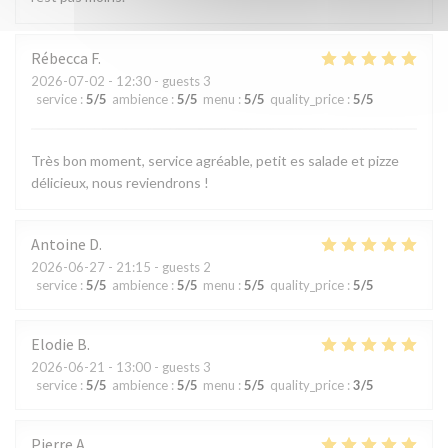
Rébecca
F
2026-07-02
- 12:30 - guests 3
service
:
5
/5
ambience
:
5
/5
menu
:
5
/5
quality_price
:
5
/5
Très bon moment, service agréable, petit es salade et pizze
délicieux, nous reviendrons !
Antoine
D
2026-06-27
- 21:15 - guests 2
service
:
5
/5
ambience
:
5
/5
menu
:
5
/5
quality_price
:
5
/5
Elodie
B
2026-06-21
- 13:00 - guests 3
service
:
5
/5
ambience
:
5
/5
menu
:
5
/5
quality_price
:
3
/5
Pierre
A