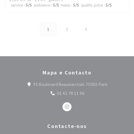
service
:
5
/5
ambience
:
5
/5
menu
:
5
/5
quality_price
:
5
/5
1
2
3
Mapa e Contacto
((abre numa no
91 Boulevard Beaumarchais 75003 Paris
01 42 78 11 96
Instagram ((abre numa nova janel
Contacte-nos