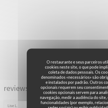
O restaurante e seus parceiros uti
cookies neste site, o que pode impli
coleta de dados pessoais. Os coo
denominados «necessários» são obri
e instalados por padrão. Outros c
reviews_from_our_clients_fol
opcionais requerem seu consentiment
cookies opcionais servem para anali
navegação, medir a audiência do site,
funcionalidades (por exemplo, relaci
Lise
L
redes sociais) ou exibir publicida