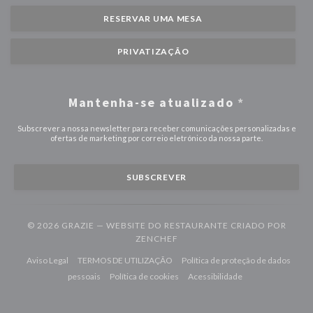
RESERVAR UMA MESA
PRIVATIZAÇÃO
Mantenha-se atualizado
*
Subscrever a nossa newsletter para receber comunicações personalizadas e
ofertas de marketing por correio eletrónico da nossa parte.
SUBSCREVER
© 2026 GRAZIE — WEBSITE DO RESTAURANTE CRIADO POR
((ABRE NUMA NOVA JANELA))
ZENCHEF
((abre numa nova janela))
((abre numa nova janela))
Aviso Legal
TERMOS DE UTILIZAÇÃO
Política de proteção de dados
((abre numa nova janela))
((abre numa nova janela))
((abre numa nova j
pessoais
Política de cookies
Acessibilidade