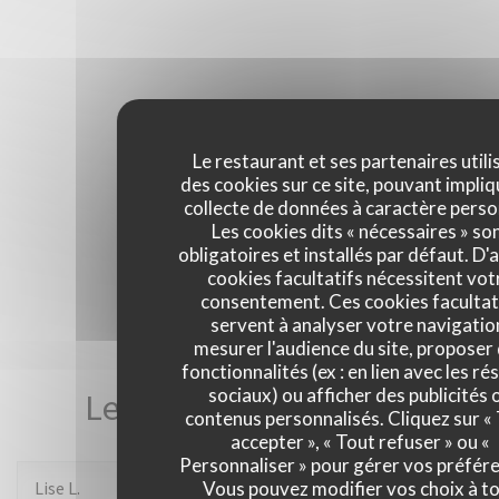
Le restaurant et ses partenaires utili
des cookies sur ce site, pouvant impliq
collecte de données à caractère perso
Les cookies dits « nécessaires » so
obligatoires et installés par défaut. D'
cookies facultatifs nécessitent vot
consentement. Ces cookies facultat
servent à analyser votre navigatio
mesurer l'audience du site, proposer
fonctionnalités (ex : en lien avec les r
sociaux) ou afficher des publicités 
Les avis de nos clients
contenus personnalisés. Cliquez sur «
accepter », « Tout refuser » ou «
Personnaliser » pour gérer vos préfér
Lise
L
Vous pouvez modifier vos choix à t