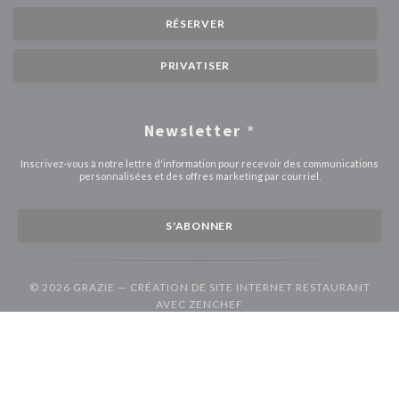
RÉSERVER
PRIVATISER
Newsletter
*
Inscrivez-vous à notre lettre d'information pour recevoir des communications
personnalisées et des offres marketing par courriel.
S'ABONNER
© 2026 GRAZIE — CRÉATION DE SITE INTERNET RESTAURANT
((OUVRE UNE NOUVELLE F
AVEC
ZENCHEF
((ouvre une nouvelle fenêtre))
((ouvre une nouvelle fenêtre))
Mentions légales
CGU
Politique de protection des données à caractère
((ouvre une nouvelle fenêtre))
((ouvre une nouvelle fenêtre))
((ouvre une nouvel
personnel
Politique de cookies
Accessibilite