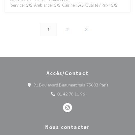
Service
:
5
/5
Ambiance
:
5
/5
Cuisine
:
5
/5
Qualité / Prix
:
5
/5
1
2
3
Accès/Contact
((ouvre une no
91 Boulevard Beaumarchais 75003 Paris
01 42 78 11 96
Instagram ((ouvre une nouvelle fe
Nous contacter